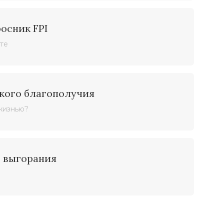
осник FPI
сте
кого благополучия
жизнью?
 выгорания