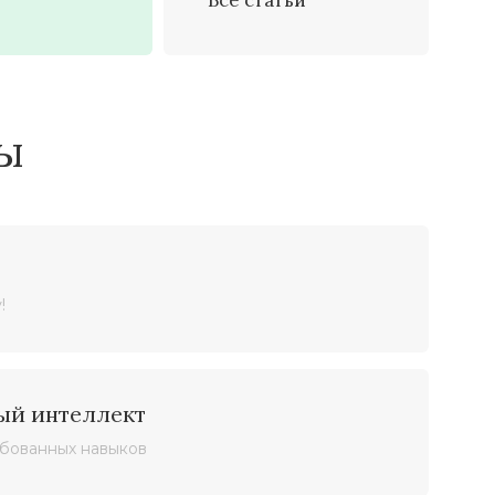
Все статьи
ы
!
ый интеллект
ебованных навыков