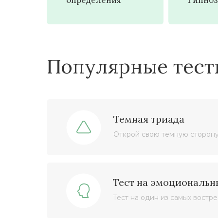
определения
Гипноз
Популярные тест
Темная триада
Открой свою темную сторону
Тест на эмоциональн
Тест на один из самых востр