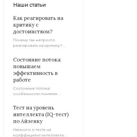
Наши статьи
Память
9
Как реагировать на
критику с
Многофакторные опросники
12
достоинством?
Почему так непросто
Характер
13
реагировать на критику? …
Состояние потока:
Темпераменты
10
повышаем
эффективность в
Типы личностей
22
работе
Состояние потока:
особенности понятия …
Экстраверсия/интроверсия
5
Тест на уровень
Мотивация
1
интеллекта (IQ-тест)
по Айзенку
Невыросшие дети
4
Немного о тесте на
коэффициент интеллекта …