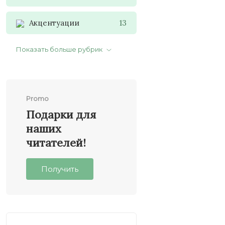
Акцентуации
13
Показать больше рубрик
Немного теории
22
Интересные факты
6
Promo
Интересные видео
15
Подарки для
наших
Фобии и мании
4
читателей!
Психология в быту
63
Получить
Саморазвитие
39
Термины и определения
59