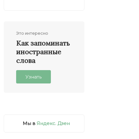
Когнитивные искажения
7
Это интересно
Как запоминать
иностранные
слова
Узнать
Мы в
Яндекс. Дзен