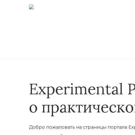
Skip
to
content
Experimental P
о практическ
Добро пожаловать на страницы портала Exp