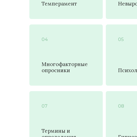
Темперамент
Невыро
04
05
Многофакторные
опросники
Психол
07
08
Термины и