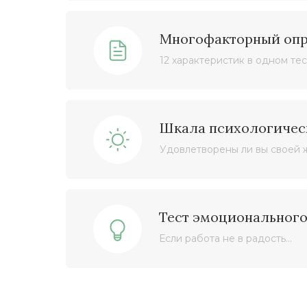
Многофакторный опр
12 характеристик в одном те
Шкала психологичес
Удовлетворены ли вы своей 
Тест эмоционального
Если работа не в радость…